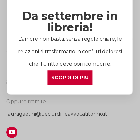
Italia e dispone di quattro sedi di riferimento:
Da settembre in
Torino, Milano, Cuneo e Roma. I suoi avvocati sono
libreria!
professionisti esperti in Diritto di Famiglia e dei
L’amore non basta: senza regole chiare, le
Minori, in Diritto Matrimoniale, in Diritto Successorio
relazioni si trasformano in conflitti dolorosi
e nella Tutela della Persona.
che il diritto deve poi ricomporre.
Per contattare lo studio, scrivere a
SCOPRI DI PIÙ
info@lauragaetini.com
Oppure tramite
lauragaetini@pec.ordineavvocatitorino.it
YouTube