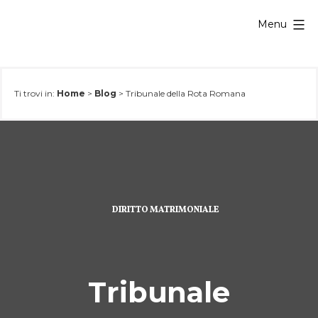
Salta
Menu
al
contenuto
Ti trovi in:
Home
>
Blog
>
Tribunale della Rota Romana
DIRITTO MATRIMONIALE
Tribunale