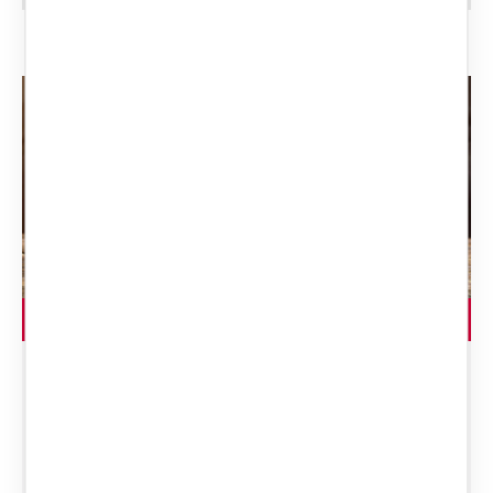
LEGGI L'ARTICOLO
Accordo di Divisione del
Patrimonio Comune in
seguito alla separazione
o al divorzio: guida