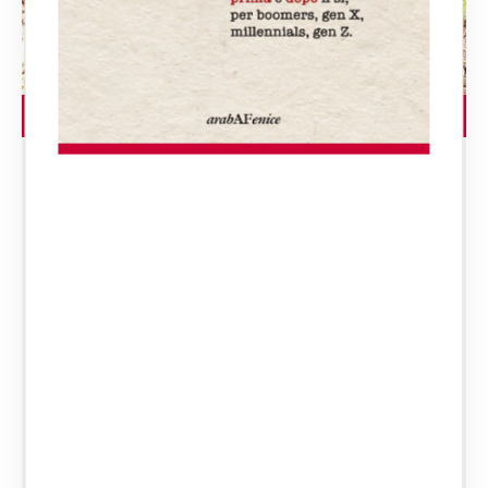
LEGGI L'ARTICOLO
Caso “bimbi della casa
nel bosco”: fino a dove si
spinge la responsabilità
genitoriale e quando è
necessario l’intervento
del giudice
Il provvedimento del Tribunale per i
minorenni di L’Aquila del 13 novembre
2025, noto come il caso dei “bimbi della
casa nel bosco”, rappresenta uno dei casi