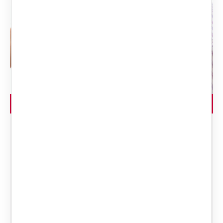
LEGGI L'ARTICOLO
Quando può essere
addebitata la
separazione a un
coniuge? Una guida
chiara su infedeltà,
abbandono, violenza,