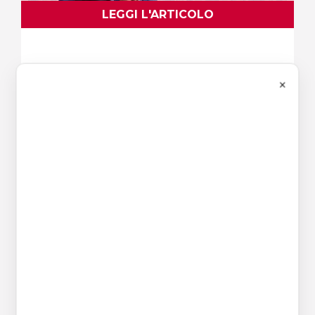
LEGGI L'ARTICOLO
×
Convivenza di fatto e
matrimonio: analogie e
differenze
Negli ultimi anni il diritto di famiglia ha
conosciuto una profonda evoluzione.
Accanto alla famiglia fondata sul
matrimonio, il nostro ordinamento ha
progressivamente riconosciuto
dignità e tutela anche alle
convivenze…