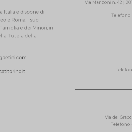
Via Manzoni n. 42 
 Italia e dispone di
Telefono
neo e Roma. I suoi
Famiglia e dei Minori, in
ella Tutela della
gaetini.com
Telefo
titorino.it
Via dei Gra
Telefono