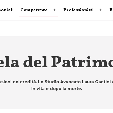
moniali
Competenze
Professionisti
B
Apri
Apri
menu
menu
ela del Patrim
essioni ed eredità. Lo Studio Avvocato Laura Gaetini 
in vita e dopo la morte.