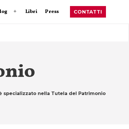
log
Libri
Press
CONTATTI
Apri
menu
onio
è specializzato nella Tutela del Patrimonio