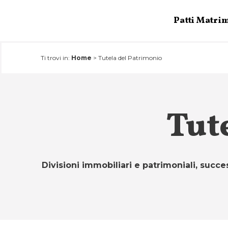
Salta
Patti Matri
al
contenuto
Ti trovi in:
Home
>
Tutela del Patrimonio
Tut
Divisioni immobiliari e patrimoniali, succ