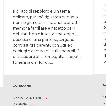
L
F
Il diritto di sepolcro è un tema
c
delicato, perché riguarda non solo
p
norme giuridiche, ma anche affetti,
o
memoria familiare e rispetto per i
c
defunti. Non è insolito che, dopo il
u
decesso di una persona, sorgano
d
contrasti tra parenti, coniugi, ex
n
coniugi o conviventi sulla possibilità
d
di accedere alla tomba, alla cappella
e
funeraria o al luogo…
C
CATEGORIE:
A
APPROFONDIMENTI
S
DIVORZIO