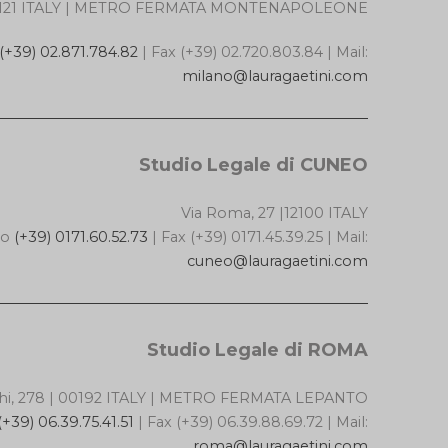
| 20121 ITALY | METRO FERMATA MONTENAPOLEONE
(+39) 02.871.784.82
| Fax (+39) 02.720.803.84 | Mail:
milano@lauragaetini.com
Studio Legale di CUNEO
Via Roma, 27 |12100 ITALY
no
(+39) 0171.60.52.73
| Fax (+39) 0171.45.39.25 | Mail:
cuneo@lauragaetini.com
Studio Legale di ROMA
cchi, 278 | 00192 ITALY | METRO FERMATA LEPANTO
(+39) 06.39.75.41.51
| Fax (+39) 06.39.88.69.72 | Mail:
roma@lauragaetini.com