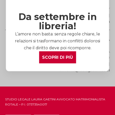
Via Roma, 27 |12100 ITALY
Da settembre in
Telefono
(+39) 0171.60.52.73
| Fax (+39) 0171.45.39.25 |
Mail:
cuneo@lauragaetini.com
libreria!
L’amore non basta: senza regole chiare, le
Studio Legale di ROMA
relazioni si trasformano in conflitti dolorosi
che il diritto deve poi ricomporre.
Via dei Gracchi, 278 | 00192 ITALY | METRO FERMATA
SCOPRI DI PIÙ
LEPANTO
Telefono
(+39) 06.39.75.41.51
| Fax (+39) 06.39.88.69.72 |
Mail:
roma@lauragaetini.com
STUDIO LEGALE LAURA GAETINI AVVOCATO MATRIMONIALISTA
ROTALE – P.I. 07373540017