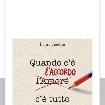
documenti online fanno ormai parte
della quotidianità. Ma cosa accade a
tutto questo…
CATEGORIE:
APPROFONDIMENTI
SUCCESSIONI ED EREDITÀ
Studio Avvocato Laura