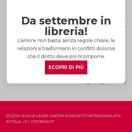
Via Roma, 27 |12100 ITALY
Da settembre in
Telefono
(+39) 0171.60.52.73
| Fax (+39) 0171.45.39.25 |
Mail:
cuneo@lauragaetini.com
libreria!
L’amore non basta: senza regole chiare, le
Studio Legale di ROMA
relazioni si trasformano in conflitti dolorosi
che il diritto deve poi ricomporre.
Via dei Gracchi, 278 | 00192 ITALY | METRO FERMATA
SCOPRI DI PIÙ
LEPANTO
Telefono
(+39) 06.39.75.41.51
| Fax (+39) 06.39.88.69.72 |
Mail:
roma@lauragaetini.com
STUDIO LEGALE LAURA GAETINI AVVOCATO MATRIMONIALISTA
ROTALE – P.I. 07373540017