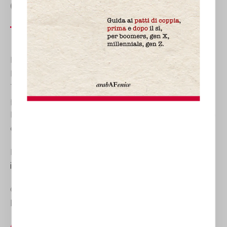
Gaetini
Lo Studio Avvocato Laura Gaetini opera in tutta
Italia e dispone di quattro sedi di riferimento:
Torino, Milano, Cuneo e Roma. I suoi avvocati sono
professionisti esperti in Diritto di Famiglia e dei
Minori, in Diritto Matrimoniale, in Diritto Successorio
e nella Tutela della Persona.
Per contattare lo studio, scrivere a
info@lauragaetini.com
Oppure tramite
lauragaetini@pec.ordineavvocatitorino.it