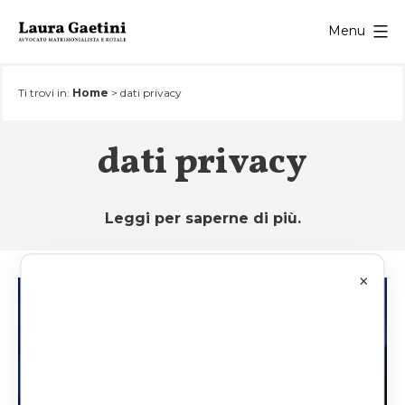
Salta
Menu
al
contenuto
Ti trovi in:
Home
>
dati privacy
dati privacy
Leggi per saperne di più.
×