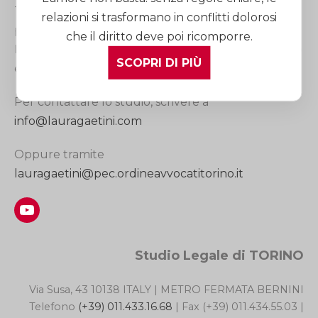
Torino, Milano, Cuneo e Roma. I suoi avvocati sono
relazioni si trasformano in conflitti dolorosi
professionisti esperti in Diritto di Famiglia e dei
che il diritto deve poi ricomporre.
Minori, in Diritto Matrimoniale, in Diritto Successorio
SCOPRI DI PIÙ
e nella Tutela della Persona.
Per contattare lo studio, scrivere a
info@lauragaetini.com
Oppure tramite
lauragaetini@pec.ordineavvocatitorino.it
YouTube
Studio Legale di TORINO
Via Susa, 43 10138 ITALY | METRO FERMATA BERNINI
Telefono
(+39) 011.433.16.68
| Fax (+39) 011.434.55.03 |