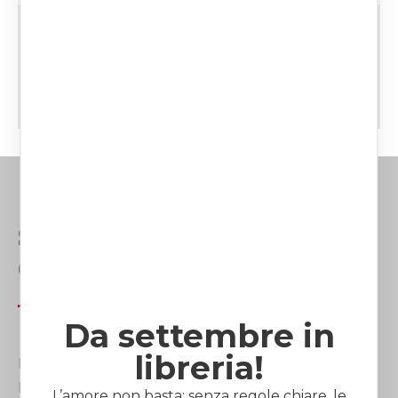
CATEGORIE:
LIBRI
Studio Avvocato Laura
Gaetini
Da settembre in
libreria!
Lo Studio Avvocato Laura Gaetini opera in tutta
Italia e dispone di quattro sedi di riferimento:
L’amore non basta: senza regole chiare, le