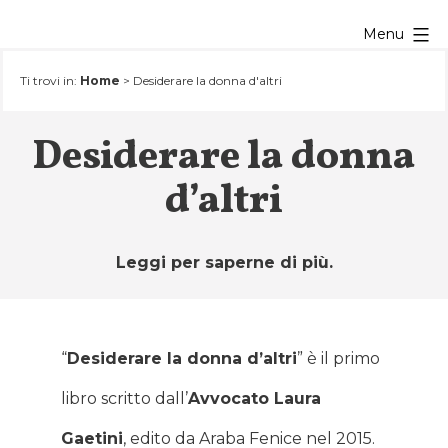
Salta
Menu
al
contenuto
Ti trovi in:
Home
>
Desiderare la donna d'altri
Desiderare la donna
d’altri
Leggi per saperne di più.
“
Desiderare la donna d’altri
” è il primo
libro scritto dall’
Avvocato Laura
Gaetini
, edito da Araba Fenice nel 2015.