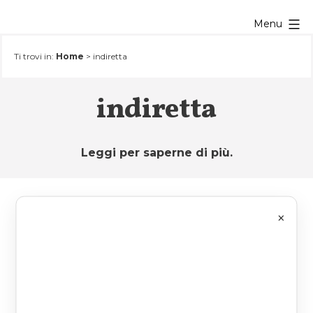
Salta
Menu
al
contenuto
Ti trovi in:
Home
>
indiretta
indiretta
Leggi per saperne di più.
×