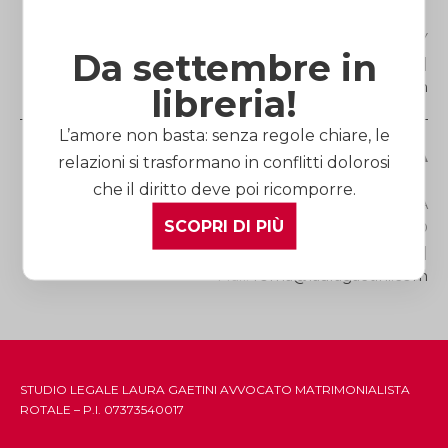
Via Roma, 27 |12100 ITALY
Da settembre in
Telefono
(+39) 0171.60.52.73
| Fax (+39) 0171.45.39.25 |
Mail:
cuneo@lauragaetini.com
libreria!
L’amore non basta: senza regole chiare, le
Studio Legale di ROMA
relazioni si trasformano in conflitti dolorosi
che il diritto deve poi ricomporre.
Via dei Gracchi, 278 | 00192 ITALY | METRO FERMATA
SCOPRI DI PIÙ
LEPANTO
Telefono
(+39) 06.39.75.41.51
| Fax (+39) 06.39.88.69.72 |
Mail:
roma@lauragaetini.com
STUDIO LEGALE LAURA GAETINI AVVOCATO MATRIMONIALISTA
ROTALE – P.I. 07373540017