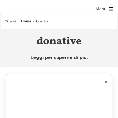
Salta
Menu
al
contenuto
Ti trovi in:
Home
>
donative
donative
Leggi per saperne di più.
×