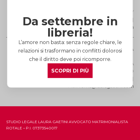
Via Roma, 27 |12100 ITALY
Da settembre in
Telefono
(+39) 0171.60.52.73
| Fax (+39) 0171.45.39.25 |
Mail:
cuneo@lauragaetini.com
libreria!
L’amore non basta: senza regole chiare, le
Studio Legale di ROMA
relazioni si trasformano in conflitti dolorosi
che il diritto deve poi ricomporre.
Via dei Gracchi, 278 | 00192 ITALY | METRO FERMATA
SCOPRI DI PIÙ
LEPANTO
Telefono
(+39) 06.39.75.41.51
| Fax (+39) 06.39.88.69.72 |
Mail:
roma@lauragaetini.com
STUDIO LEGALE LAURA GAETINI AVVOCATO MATRIMONIALISTA
ROTALE – P.I. 07373540017