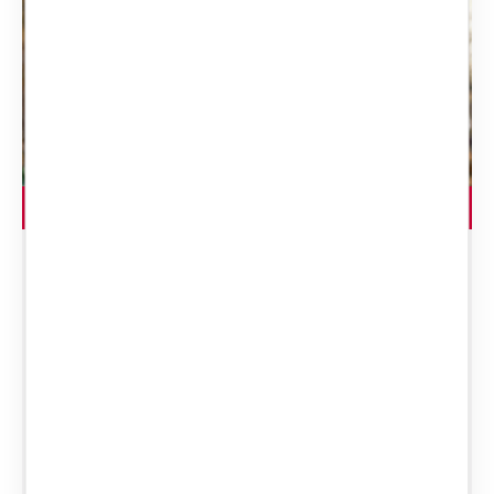
LEGGI L'ARTICOLO
Diritto di sepolcro
secondario: chi può
accedere al luogo di
sepoltura di un
familiare?