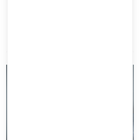
specializzato in materia di successioni,
eredità e donazioni. Laura Gaetini e
i
professionisti del suo studio
ricevono a
Torino, Cuneo, Milano e Roma
.