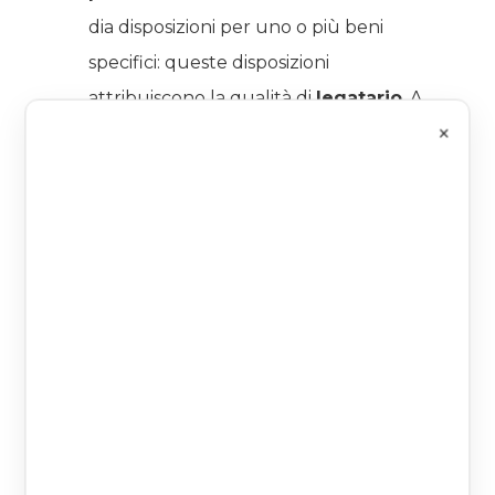
dia disposizioni per uno o più beni
specifici: queste disposizioni
attribuiscono la qualità di
legatario
. A
×
differenza dell’eredità, il
legato
ha
per oggetto un bene determinato e
non una quota del patrimonio.
La
successione legittima
si
configura per legge se mancano del
tutto le disposizioni testamentarie e
nell’ordine prende in considerazione:
discendenti legittimi, ascendenti
legittimi, collaterali, parenti naturali, il
coniuge, lo Stato.
La legge prevede inoltre la