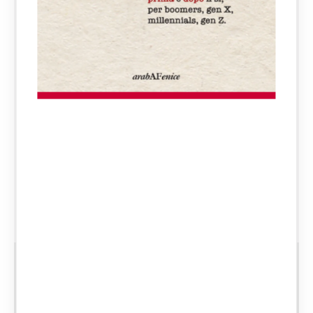
Divorzio, assegno e
reversibilità: quello che
devi sapere davvero per
fugare ogni dubbio
Quando si affronta un divorzio, è
normale sentirsi travolti. Non è solo una
questione legale: è un cambiamento
profondo che tocca la vita personale, le
abitudini e anche, inevitabilmente, la…
CATEGORIE:
APPROFONDIMENTI