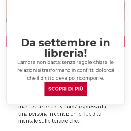
Da settembre in
LEGGI L'ARTICOLO
libreria!
L’amore non basta: senza regole chiare, le
relazioni si trasformano in conflitti dolorosi
Il Testamento biologico
che il diritto deve poi ricomporre.
Prendendo in prestito dal linguaggio
SCOPRI DI PIÙ
giuridico la parola “testamento”, per
“testamento biologico” si intende la
manifestazione di volontà espressa da
una persona in condizioni di lucidità
mentale sulle terapie che…