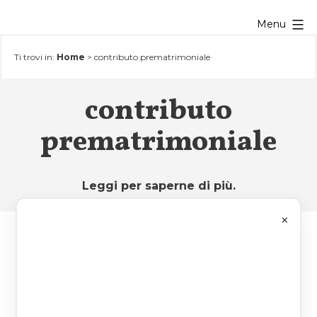
Salta
Menu
al
contenuto
Ti trovi in:
Home
>
contributo prematrimoniale
contributo
prematrimoniale
Leggi per saperne di più.
×