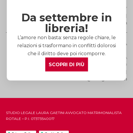
Via Roma, 27 |12100 ITALY
Da settembre in
Telefono
(+39) 0171.60.52.73
| Fax (+39) 0171.45.39.25 |
Mail:
cuneo@lauragaetini.com
libreria!
L’amore non basta: senza regole chiare, le
Studio Legale di ROMA
relazioni si trasformano in conflitti dolorosi
che il diritto deve poi ricomporre.
Via dei Gracchi, 278 | 00192 ITALY | METRO FERMATA
SCOPRI DI PIÙ
LEPANTO
Telefono
(+39) 06.39.75.41.51
| Fax (+39) 06.39.88.69.72 |
Mail:
roma@lauragaetini.com
STUDIO LEGALE LAURA GAETINI AVVOCATO MATRIMONIALISTA
ROTALE – P.I. 07373540017