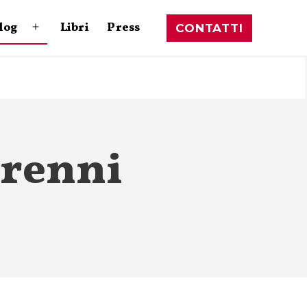
log
Libri
Press
CONTATTI
Apri
menu
orenni