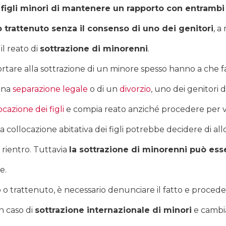
i figli minori di mantenere un rapporto con entrambi 
o trattenuto senza il consenso di uno dei genitori
, a
 il reato di
sottrazione di minorenni
.
tare alla sottrazione di un minore spesso hanno a che fa
 una
separazione legale
o di un
divorzio
, uno dei genitori d
ocazione dei figli
e compia reato anziché procedere per vie
collocazione abitativa dei figli potrebbe decidere di allo
 rientro. Tuttavia
la sottrazione di minorenni può es
e.
o trattenuto, è necessario denunciare il fatto e procedere
in caso di
sottrazione internazionale di minori
e cambia