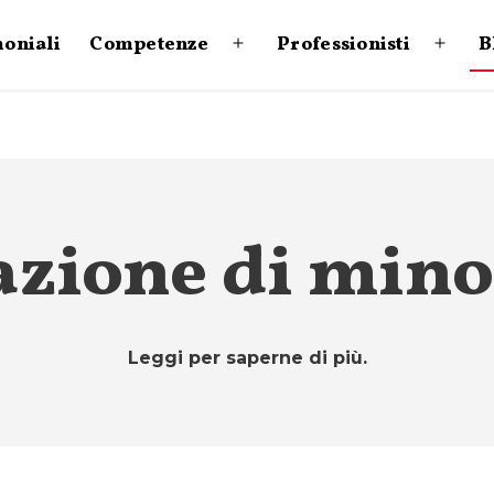
moniali
Competenze
Professionisti
B
Apri
Apri
menu
menu
azione di min
Leggi per saperne di più.