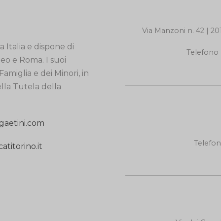
Via Manzoni n. 42 
 Italia e dispone di
Telefono
neo e Roma. I suoi
Famiglia e dei Minori, in
ella Tutela della
gaetini.com
Telefo
titorino.it