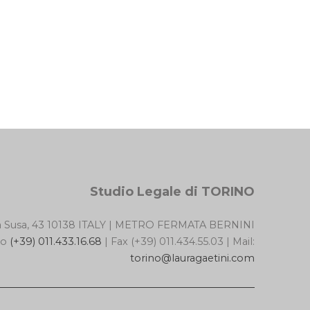
Studio Legale di TORINO
a Susa, 43 10138 ITALY | METRO FERMATA BERNINI
no
(+39) 011.433.16.68
| Fax (+39) 011.434.55.03 | Mail:
torino@lauragaetini.com