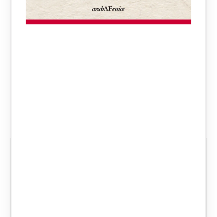
Per dirsi addio: la
negoziazione assistita
17Da oggi separarsi o divorziare diventa
più semplice con il nuovo istituto della
“negoziazione assistita da un avvocato”.
Una rivoluzione che sposta sugli
avvocati mansioni fino a ieri gravanti sui…
CATEGORIE:
DIVORZIO
SEPARAZIONE LEGALE