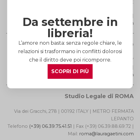
MONTENAPOLEONE
Telefono
(+39) 02.871.784.82
| Fax (+39) 02.720.803.84 |
Da settembre in
Mail:
milano@lauragaetini.com
libreria!
L’amore non basta: senza regole chiare, le
Studio Legale di CUNEO
relazioni si trasformano in conflitti dolorosi
Via Roma, 27 |12100 ITALY
che il diritto deve poi ricomporre.
Telefono
(+39) 0171.60.52.73
| Fax (+39) 0171.45.39.25 |
SCOPRI DI PIÙ
Mail:
cuneo@lauragaetini.com
Studio Legale di ROMA
Via dei Gracchi, 278 | 00192 ITALY | METRO FERMATA
LEPANTO
Telefono
(+39) 06.39.75.41.51
| Fax (+39) 06.39.88.69.72 |
Mail:
roma@lauragaetini.com