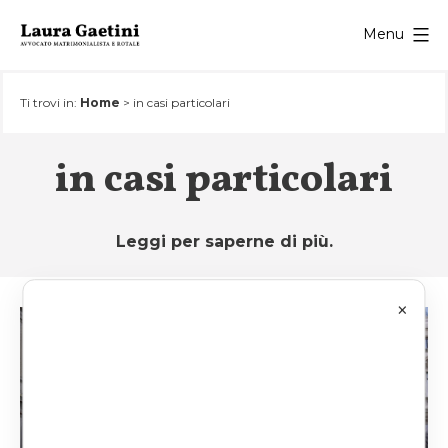
Salta
Menu
al
contenuto
Ti trovi in:
Home
>
in casi particolari
in casi particolari
Leggi per saperne di più.
×