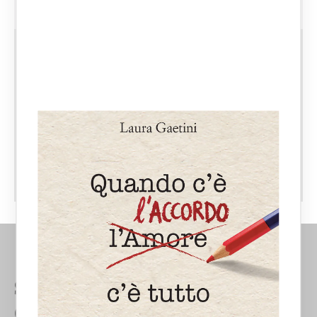
CATEGORIE:
ADOZIONE
APPROFONDIMENTI
FAMIGLIE DI FATTO E UNIONI CIVILI
FILIAZIONE
TUTELA DEI FIGLI MINORI
Studio Avvocato Laura
Gaetini