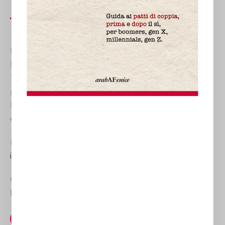
Lo Studio Avvocato Laura Gaetini opera in tutta
Italia e dispone di quattro sedi di riferimento:
Torino, Milano, Cuneo e Roma. I suoi avvocati sono
professionisti esperti in Diritto di Famiglia e dei
Minori, in Diritto Matrimoniale, in Diritto Successorio
e nella Tutela della Persona.
Per contattare lo studio, scrivere a
info@lauragaetini.com
Oppure tramite
lauragaetini@pec.ordineavvocatitorino.it
YouTube