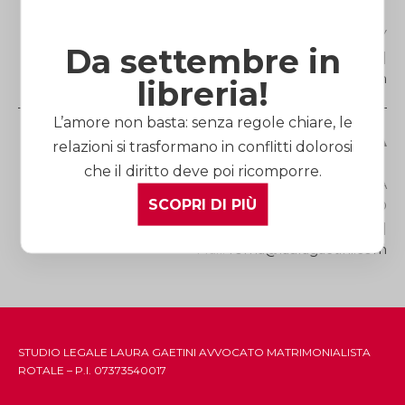
Via Roma, 27 |12100 ITALY
Da settembre in
Telefono
(+39) 0171.60.52.73
| Fax (+39) 0171.45.39.25 |
Mail:
cuneo@lauragaetini.com
libreria!
L’amore non basta: senza regole chiare, le
Studio Legale di ROMA
relazioni si trasformano in conflitti dolorosi
che il diritto deve poi ricomporre.
Via dei Gracchi, 278 | 00192 ITALY | METRO FERMATA
SCOPRI DI PIÙ
LEPANTO
Telefono
(+39) 06.39.75.41.51
| Fax (+39) 06.39.88.69.72 |
Mail:
roma@lauragaetini.com
STUDIO LEGALE LAURA GAETINI AVVOCATO MATRIMONIALISTA
ROTALE – P.I. 07373540017