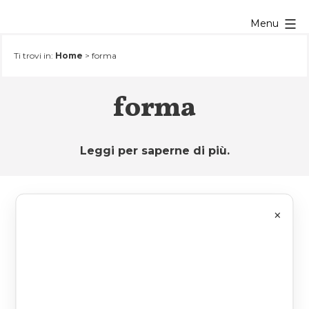
Salta
Menu
al
contenuto
Ti trovi in:
Home
>
forma
forma
Leggi per saperne di più.
×