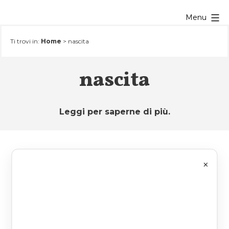
Salta
Menu
al
contenuto
Ti trovi in:
Home
>
nascita
nascita
Leggi per saperne di più.
×