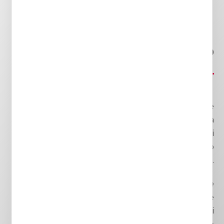
Lo Studio
Da oltre 25 anni
Laura Gaetini
– ora unitamente
agli Avvocati Giulia Irenze, Roberta La Rosa e Silvia
Di Donato – opera nel Diritto di Famiglia e dei
Minori, nella Tutela della Persona, nel Diritto
Successorio e nella Tutela del Patrimonio.
Lo
Studio dell’Avvocato Laura Gaetini
, con sede
a
Torino
, offre consulenza giudiziale e
stragiudiziale nelle materie riservate sia ai Tribunali