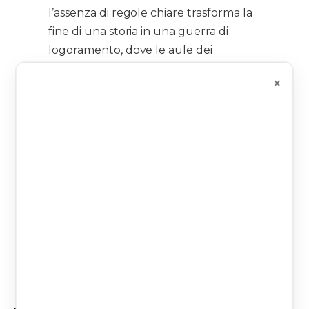
l’assenza di regole chiare trasforma la
fine di una storia in una guerra di
logoramento, dove le aule dei
tribunali diventano il palcoscenico
×
della fine, teatri di cause lunghe e
defatiganti, e dove la vittoria non
sempre spetta a chi ha ragione.
Questo libro nasce esattamente qui,
sulla soglia in cui l’idealizzazione
romantica incontra la realtà
quotidiana. Ma non è un freddo
manuale per cinici o disincantati. Al
contrario, è una guida mossa da un
profondo atto di cura.
— Dalla prefazione di Valeria Braghieri,