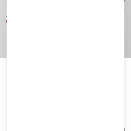
Civili sia ai Tribunali Ecclesiastici, Rota Romana e
Segnatura Apostolica.
Il team di professionisti
Gli
Avvocati Giulia Irenze
,
Roberta La
Rosa
e
Silvia Di Donato
sono specializzati