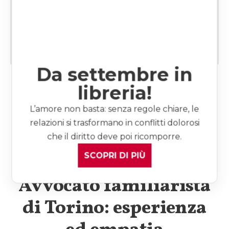
FAMIGLIE DI FATTO E UNIONI CIVILI
SEPARAZIONE LEGALE
SUCCESSIONI ED EREDITÀ
Da settembre in
TUTTI GLI ARTICOLI
libreria!
L’amore non basta: senza regole chiare, le
relazioni si trasformano in conflitti dolorosi
che il diritto deve poi ricomporre.
SCOPRI DI PIÙ
Avvocato familiarista
di Torino: esperienza