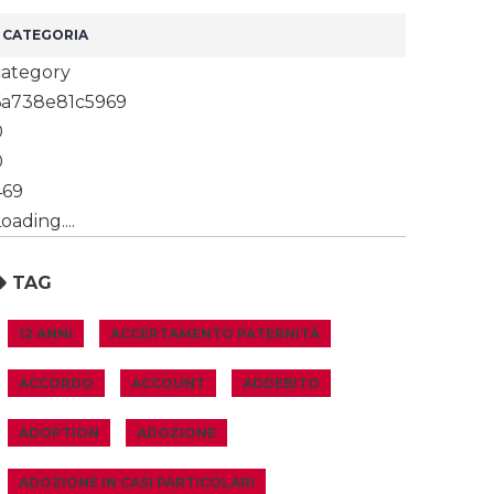
category
6a738e81c5969
0
0
469
oading....
TAG
12 ANNI
ACCERTAMENTO PATERNITÀ
ACCORDO
ACCOUNT
ADDEBITO
ADOPTION
ADOZIONE
ADOZIONE IN CASI PARTICOLARI