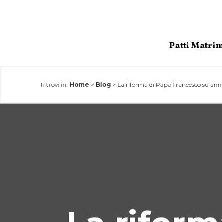
Salta
al
contenuto
Patti Matri
Ti trovi in:
Home
>
Blog
>
La riforma di Papa Francesco su an