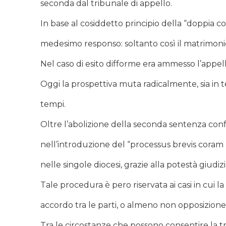
seconda dal tribunale di appello.
In base al cosiddetto principio della “doppia
medesimo responso: soltanto così il matrimonio
Nel caso di esito difforme era ammesso l’appe
Oggi la prospettiva muta radicalmente, sia in te
tempi.
Oltre l’abolizione della seconda sentenza confo
nell’introduzione del “processus brevis coram
nelle singole diocesi, grazie alla potestà giudi
Tale procedura è pero riservata ai casi in cui la
accordo tra le parti, o almeno non opposizione
Tra le circostanze che possono consentire la t