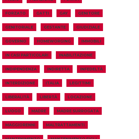
FORZATO
GATTI
GAY
GENITORE
GENITORIALE
GESTANTE
GIUDIZIALE
GOVERNO
HOMEWORGING
IMMOBILI
IN CASI PARTICOLARI
INABILITAZIONE
INDIPENDENZA
INDIRETTA
INFEDELTÀ
INTERDIZIONE
ITALIA
LEGITTIMI
LIBERALITÀ
LIBERTÀ
LOCAZIONE
LUOGO
MADRE
MADRE SURROGATA
MAGGIORENNI
MALTRATTAMENTI
MANTENIMENTO
MANTENIMENTO FIGLI