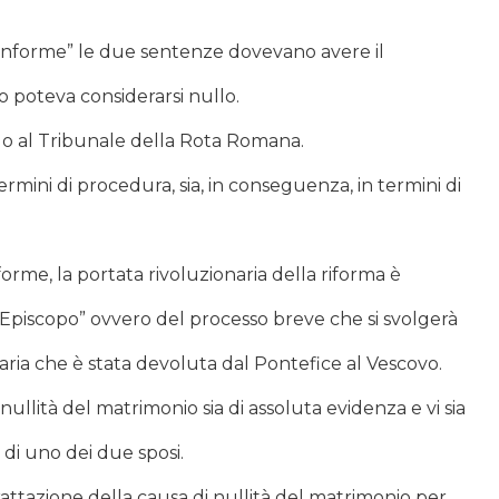
 conforme” le due sentenze dovevano avere il
 poteva considerarsi nullo.
llo al Tribunale della Rota Romana.
rmini di procedura, sia, in conseguenza, in termini di
rme, la portata rivoluzionaria della riforma è
 Episcopo” ovvero del processo breve che si svolgerà
ziaria che è stata devoluta dal Pontefice al Vescovo.
 nullità del matrimonio sia di assoluta evidenza e vi sia
 di uno dei due sposi.
rattazione della causa di nullità del matrimonio per