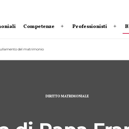
moniali
Competenze
Professionisti
B
Apri
Apri
menu
menu
nullamento del matrimonio
DIRITTO MATRIMONIALE