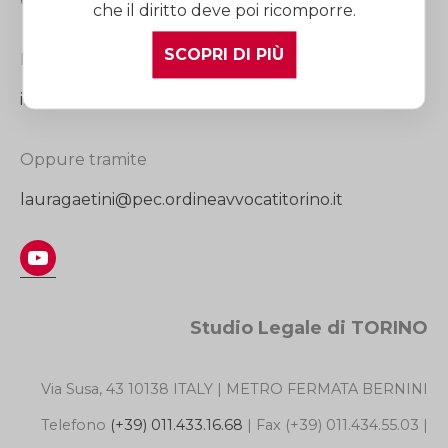
che il diritto deve poi ricomporre.
SCOPRI DI PIÙ
Per contattare lo studio, scrivere a
info@lauragaetini.com
Oppure tramite
lauragaetini@pec.ordineavvocatitorino.it
YouTube
Studio Legale di TORINO
Via Susa, 43 10138 ITALY | METRO FERMATA BERNINI
Telefono
(+39) 011.433.16.68
| Fax (+39) 011.434.55.03 |