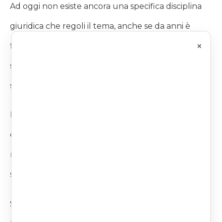
Ad oggi non esiste ancora una specifica disciplina
giuridica che regoli il tema, anche se da anni è
×
ferma in Parlamento una proposta di legge
sull’affido degli animali domestici in caso di
separazione.
La soluzione più semplice sarebbe definire l’affido
ed il contributo alle spese di cane o gatto
mediante scrittura privata o con una clausola della
separazione consensuale.
Se però i coniugi (o i conviventi) non riescono a