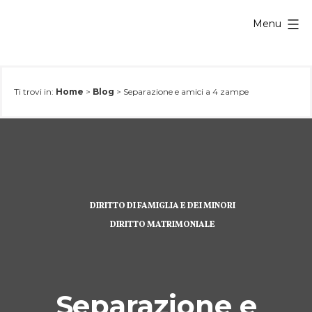
Salta
Menu
al
contenuto
Ti trovi in:
Home
>
Blog
>
Separazione e amici a 4 zampe
DIRITTO DI FAMIGLIA E DEI MINORI
DIRITTO MATRIMONIALE
Separazione e