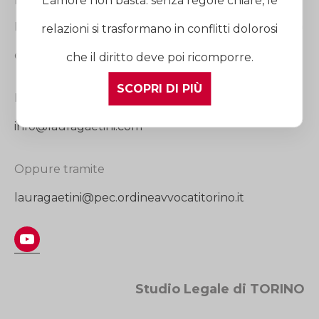
L’amore non basta: senza regole chiare, le
Minori, in Diritto Matrimoniale, in Diritto Successorio
relazioni si trasformano in conflitti dolorosi
e nella Tutela della Persona.
che il diritto deve poi ricomporre.
SCOPRI DI PIÙ
Per contattare lo studio, scrivere a
info@lauragaetini.com
Oppure tramite
lauragaetini@pec.ordineavvocatitorino.it
YouTube
Studio Legale di TORINO