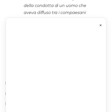
della condotta di un uomo che
aveva diffuso tra i compaesani
della vittima, sposata con un altro,
×
la notizia di aver avuto una
relazione con lei e di essere in
possesso di filmati che lo
ritraevano in momenti intimi con
la donna.
I tentativi dell’imputato di mantenere intonsa la
propria fedina penale, adducendo che il
pettegolezzo non era stato riferito a più persone