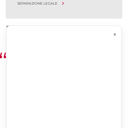
SEPARAZIONE LEGALE
|
30 Novembre 2015
×
I tempi sono cambiati e anche i
nostri Giudici sembrano
accorgersene.
Se fino a non troppo tempo fa, in
una concezione “patriarcale”della
famiglia, le donne venivano spesso
relegate, volontariamente o meno,
al ruolo di “angelo del focolare”
mentre il marito, da solo,