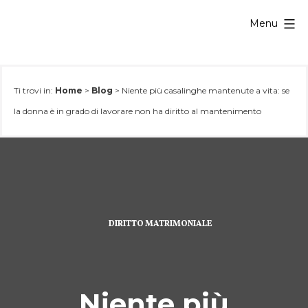
Salta
Menu
al
contenuto
Ti trovi in:
Home
>
Blog
>
Niente più casalinghe mantenute a vita: se
la donna è in grado di lavorare non ha diritto al mantenimento
DIRITTO MATRIMONIALE
Niente più