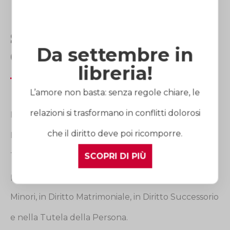
Studio Avvocato Laura
Da settembre in
Gaetini
libreria!
L’amore non basta: senza regole chiare, le
relazioni si trasformano in conflitti dolorosi
Lo Studio Avvocato Laura Gaetini opera in tutta
che il diritto deve poi ricomporre.
Italia e dispone di quattro sedi di riferimento:
Torino, Milano, Cuneo e Roma. I suoi avvocati sono
SCOPRI DI PIÙ
professionisti esperti in Diritto di Famiglia e dei
Minori, in Diritto Matrimoniale, in Diritto Successorio
e nella Tutela della Persona.