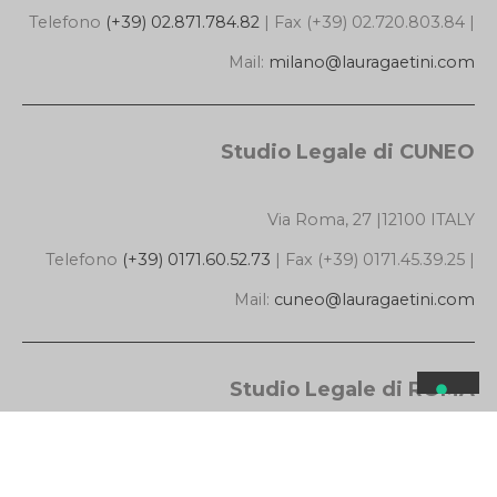
Telefono
(+39) 02.871.784.82
| Fax (+39) 02.720.803.84 |
Mail:
milano@lauragaetini.com
Studio Legale di CUNEO
Via Roma, 27 |12100 ITALY
Telefono
(+39) 0171.60.52.73
| Fax (+39) 0171.45.39.25 |
Mail:
cuneo@lauragaetini.com
Studio Legale di ROMA
Via dei Gracchi, 278 | 00192 ITALY | METRO FERMATA
LEPANTO