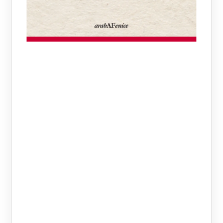
SOCIAL NETWORK
SOCIALI
SOGGETTI FRAGILI
SOLENNE
SOSPENSIONE
SOSTEGNO
SOTTRAZIONE DI MINORENNI
SPECIALE
STEPCHILD
SUCCESSIONI
SUPERSTITI
SURROGATA
SURROGAZIONE
TESTAMENTO
TESTIMONI
TRASCRIZIONI
TURISMO
TUTELA
TUTELA FIGLI DI COPPIE NON SPOSATE
UNIONI CIVILI
UTERO
VIOLENTO