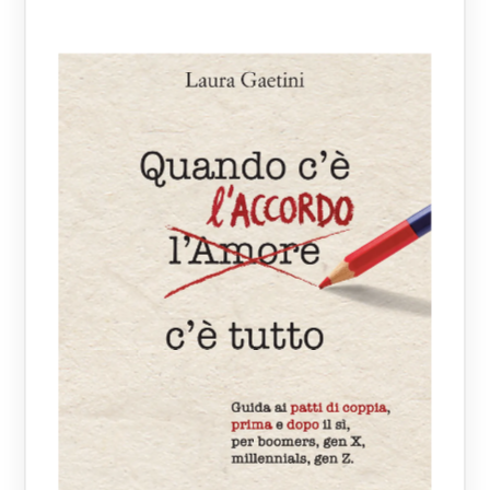
PROPRIETÀ
PROTEZIONE
RASSEGNA STAMPA
REATI
REATO
REATO UNIVERSALE
RESPONSABILITÀ
RESPONSABILITÀ GENITORIALE
REVENGE PORN
REVERSIBILITÀ
REVOCA
RICONOSCIMENTO FIGLIO
SALUTE
SECONDARIA
SEPARAZIONE
SEPARAZIONE CONSENSUALE
SEPARAZIONE GIUDIZIALE
SEPOLCRO
SERVIZI
SERVIZI SOCIALI
SMARTWORKING