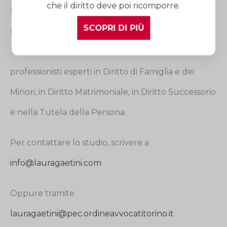
che il diritto deve poi ricomporre.
Lo Studio Avvocato Laura Gaetini opera in tutta
SCOPRI DI PIÙ
Italia e dispone di quattro sedi di riferimento:
Torino, Milano, Cuneo e Roma. I suoi avvocati sono
professionisti esperti in Diritto di Famiglia e dei
Minori, in Diritto Matrimoniale, in Diritto Successorio
e nella Tutela della Persona.
Per contattare lo studio, scrivere a
info@lauragaetini.com
Oppure tramite
lauragaetini@pec.ordineavvocatitorino.it