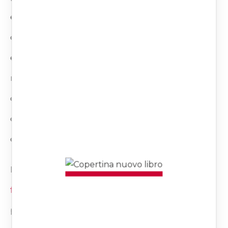
esigenze di solidarietà, che hanno visto l’assegno di
divorzio quale strumento di tutela del coniuge
economicamente più debole: non in funzione del
mantenimento del tenore di vita goduto nel corso
del matrimonio, ma diretto a riconoscere al
coniuge meno abbiente la compensazione del suo
contributo fornito al ménage domestico.
In base a questi due
princìpi dovrà essere
formulato l’assegno
: ciò significa che anche per i
partner dell’unione civile, al termine della stessa,