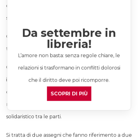
chiara quando parliamo di assegno in caso di
scioglimento dell’unione civile.
Da settembre in
Come già accennato soltanto l’assegno di divorzio
libreria!
trova applicazione alle unioni civili.
L’amore non basta: senza regole chiare, le
Questo perché nelle unioni civili non esiste un
relazioni si trasformano in conflitti dolorosi
istituto analogo a quello della separazione legale
che il diritto deve poi ricomporre.
quindi anche il relativo assegno di mantenimento
SCOPRI DI PIÙ
non può essere trasposto quale strumento
solidaristico tra le parti.
Si tratta di due assegni che fanno riferimento a due