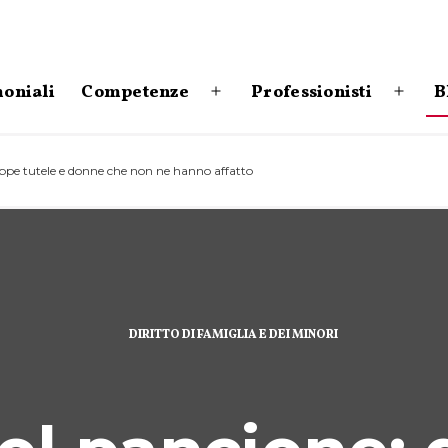
moniali
Competenze
Professionisti
B
Apri
Apri
menu
menu
oppe tutele e donne che non ne hanno affatto
DIRITTO DI FAMIGLIA E DEI MINORI