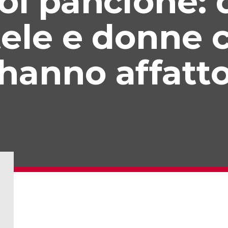
col pancione:
tele e donne 
hanno affatt