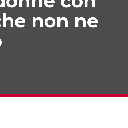
 donne con
che non ne
o