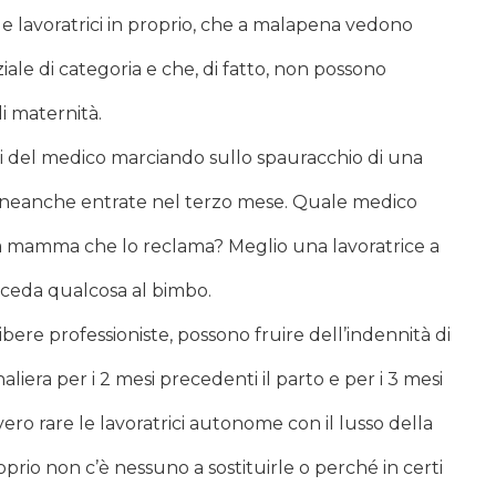
le lavoratrici in proprio, che a malapena vedono
iale di categoria e che, di fatto, non possono
i maternità.
i del medico marciando sullo spauracchio di una
to, neanche entrate nel terzo mese. Quale medico
a mamma che lo reclama? Meglio una lavoratrice a
cceda qualcosa al bimbo.
ibere professioniste, possono fruire dell’indennità di
aliera per i 2 mesi precedenti il parto e per i 3 mesi
ero rare le lavoratrici autonome con il lusso della
prio non c’è nessuno a sostituirle o perché in certi