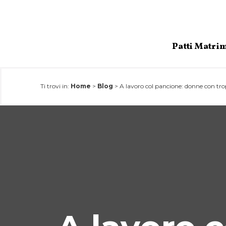
Salta
al
contenuto
Patti Matri
Ti trovi in:
Home
>
Blog
>
A lavoro col pancione: donne con tr