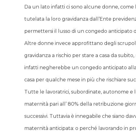
Da un lato infatti ci sono alcune donne, come 
tutelata la loro gravidanza dall’Ente previdenz
permettersi il lusso di un congedo anticipato d
Altre donne invece approfittano degli scrupol
gravidanza a rischio per stare a casa da subi
infatti negherebbe un congedo anticipato all
casa per qualche mese in più che rischiare su
Tutte le lavoratrici, subordinate, autonome e l
maternità pari all’ 80% della retribuzione giorn
successivi. Tuttavia è innegabile che siano davv
maternità anticipata: o perché lavorando in pro