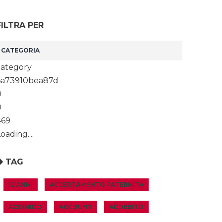
FILTRA PER
category
6a73910bea87d
0
0
469
oading....
TAG
12 ANNI
ACCERTAMENTO PATERNITÀ
ACCORDO
ACCOUNT
ADDEBITO