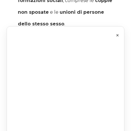
formazioni sociali
, comprese le
coppie
non sposate
e le
unioni di persone
dello stesso sesso
.
×
Coppia e
convivenza di
fatto
Sul piano normativo, le principali novità
sono state introdotte con la
Legge n.
76/2016
, meglio conosciuta come