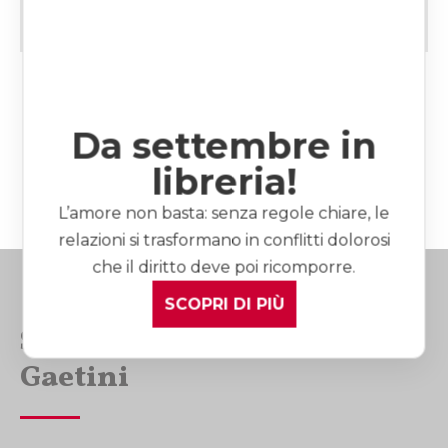
Da settembre in
libreria!
Navigazione
più recenti
L’amore non basta: senza regole chiare, le
articoli
relazioni si trasformano in conflitti dolorosi
che il diritto deve poi ricomporre.
SCOPRI DI PIÙ
Studio Avvocato Laura
Gaetini