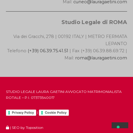
Mail:
cuneo@lauragaetini.com
Studio Legale di ROMA
Via dei Gracchi, 278 | 00192 ITALY | METRO FERMATA
LEPANTO
Telefono
(+39) 06.39.75.41.51
| Fax (+39) 06.39.88.69.72 |
Mail:
roma@lauragaetini.com
STUDIO LEGALE LAURA GAETINI AVVOCATO MATRIMONIALISTA
ROTALE – P.I. 07373540017
|
Privacy Policy
Cookie Policy
|
SEO by Toposition